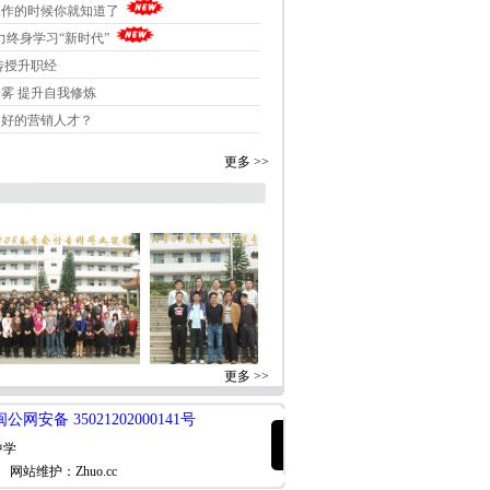
工作的时候你就知道了
助力终身学习“新时代”
 传授升职经
迷雾 提升自我修炼
为好的营销人才？
更多 >>
更多 >>
闽公网安备 35021202000141号
中学
！
网站维护：Zhuo.cc