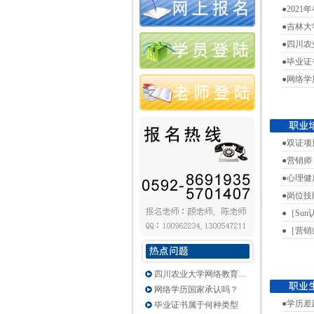
●202
●吉林
●四川
●毕业
●网络
●双证
●营销师
●心理健
●岗位
●［Sun
●［营
四川农业大学网络教育…
网络学历国家承认吗？
●学历
毕业证书属于何种类型