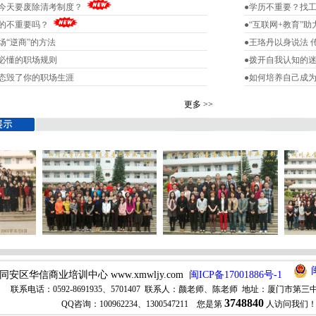
么今天要废除清考制度？
●学历不重要？找
真的不重要吗？
●“互联网+教育”
场“逆商”的方法
●王珞丹以身说法
人必懂的职场规则
●拨开自我认知的
心态毁了你的职场生涯
●如何培养自己成
更多 >>
市同安区华信商业培训中心 www.xmwljy.com
闽ICP备17001886号-1
联系电话：0592-8691935、5701407 联系人：颜老师、陈老师 地址：厦门市第三
3748840
QQ咨询：100962234、1300547211 您是第
人访问我们