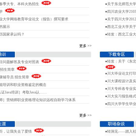
1年春季大专、本科火热招生
●关于东北师范大
大学
●四川农业大学210
农业大学网络教育毕业论文（报告）撰写要求
●关于四川大学20
证书展示
●西北工业大学关于
学历国家承认吗？
●转发：西北工业大
更多 >>
●转发：关于《东
项目问题解答及专业对照表
 招生简章
●川大毕业论文打
康辅导员 招生简章
●川大课程设计及
技能培训和职业资格鉴定的概念
●川大专科各专业
认证Java培训］考取Java认……
●川大实习报告格
销师］营销师职业资格理论知识远程自助学习体系
●四川大学学生毕
更多 >>
差距，让我失去了爱情
●转洞见——踏入