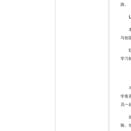
路。
与创
学习
学客
员一
验。