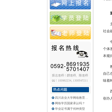
社会
个体
本规
自己
味着
四川农业大学网络教育…
创办
网络学历国家承认吗？
毕业证书属于何种类型