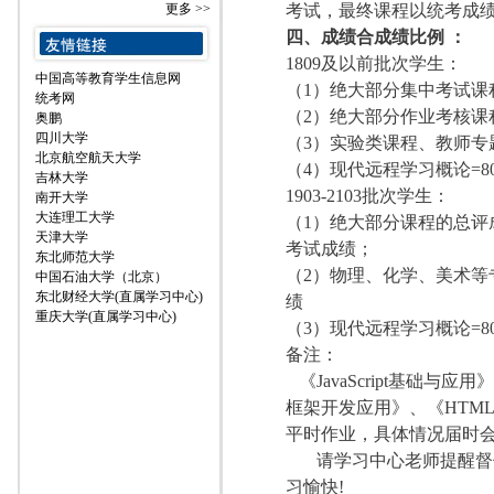
更多 >>
考试，最终课程以统考成
四、成绩合成绩比例
：
1809及以前批次学生：
中国高等教育学生信息网
（
1）绝大部分集中考试课
统考网
（
2）绝大部分作业考核课程
奥鹏
四川大学
（
3）实验类课程、教师专
北京航空航天大学
（
4）现代远程学习概论=8
吉林大学
1903-2
103
批次学生：
南开大学
大连理工大学
（
1）绝大部分课程的总评成
天津大学
考试成绩；
东北师范大学
（
2）物理、化学、美术等
中国石油大学（北京）
东北财经大学(直属学习中心)
绩
重庆大学(直属学习中心)
（
3）现代远程学习概论=8
备注：
《JavaScript基础
框架开发应用》、《HTM
平时作业，具体情况届时
请学习中心老师提醒督
习愉快
!