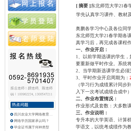
[ 摘要 ]
东北师范大学21
学先认真学习课件、教材
奥鹏各学习中心及各位同
东北师范大学
21春
学期各
真学习后，再完成各课程
一、作业开启：
1、以前学期选课的学生
要重新做平时作业。系统
2、当学期新选课学生必须
3、
平时作业开启周期为：
（
学习行为成绩累计
同步
入下一次考试成绩合成中
二、作业布置情况：
作业形式及套数：大多数
三、作业说明：
四川农业大学网络教育…
专升本的大学英语、计算
网络学历国家承认吗？
学语文，以统考成绩作为
毕业证书属于何种类型