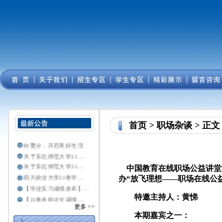
首页
>
职场杂谈
> 正文
白鹭分，开启美好生活
关于东北师范大学21…
关于东北师范大学21…
中国教育在线职场公益讲堂
四川农业大学21春学…
办“放飞理想——职场在线公
【毕业实习成绩发布】…
【21春本科论文成绩…
特邀主持人：黄悌
关于西北工业大学20…
更多 >>
本期嘉宾之一：
重要：关于公示东北师…